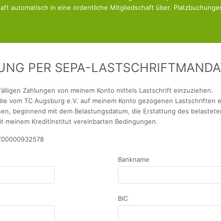
ft automatisch in eine ordentliche Mitgliedschaft über. Platzbuchunge
UNG PER SEPA-LASTSCHRIFTMANDA
fälligen Zahlungen von meinem Konto mittels Lastschrift einzuziehen.
n, die vom TC Augsburg e.V. auf meinem Konto gezogenen Lastschriften 
hen, beginnend mit dem Belastungsdatum, die Erstattung des belastete
it meinem Kreditinstitut vereinbarten Bedingungen.
ZZ00000932578
Bankname
BIC