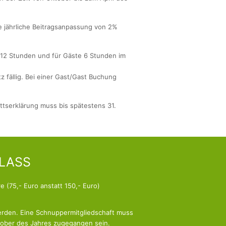
ne jährliche Beitragsanpassung von 2%
r 12 Stunden und für Gäste 6 Stunden im
z fällig. Bei einer Gast/Gast Buchung
ittserklärung muss bis spätestens 31.
LASS
re (75,- Euro anstatt 150,- Euro)
erden. Eine Schnuppermitgliedschaft muss
ktober des Jahres zugegangen sein.