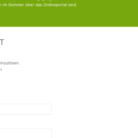
n im Sommer über das Onlineportal sind
T
einzulösen.
n