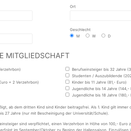
Ort
Geschlecht
M
W
D
E MITGLIEDSCHAFT
 Verzehrbon)
Berufseinsteiger bis 32 Jahre (
Studenten / Auszubildende (202
Euro + 2 Verzehrbon)
Kinder bis 11 Jahre (81,- Euro)
Jugendliche bis 14 Jahre (144,-
Jugendliche bis 18 Jahre (180,-
gt, ab dem dritten Kind sind Kinder beitragsfrei. Als 1. Kind gilt immer 
s 27 Jahre (nur mit Bescheinigung der Universität/Schule).
seinsteiger sind verpflichtet, einen Verzehrbon in Höhe von 100,- Euro
 erfolgt im September/Oktober zu Beginn der Hallensaison. Einzulösen i