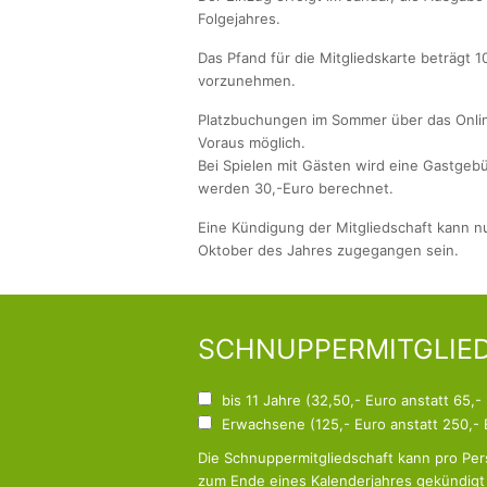
Folgejahres.
Das Pfand für die Mitgliedskarte beträgt 
vorzunehmen.
Platzbuchungen im Sommer über das Online
Voraus möglich.
Bei Spielen mit Gästen wird eine Gastgebü
werden 30,-Euro berechnet.
Eine Kündigung der Mitgliedschaft kann nu
Oktober des Jahres zugegangen sein.
SCHNUPPERMITGLIE
bis 11 Jahre (32,50,- Euro anstatt 65,-
Erwachsene (125,- Euro anstatt 250,- 
Die Schnuppermitgliedschaft kann pro Pe
zum Ende eines Kalenderjahres gekündigt 