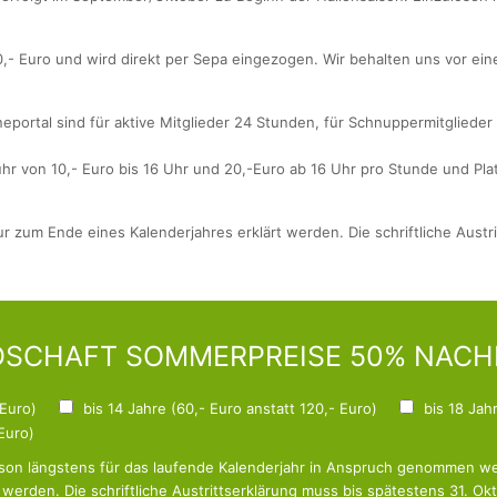
10,- Euro und wird direkt per Sepa eingezogen. Wir behalten uns vor ei
portal sind für aktive Mitglieder 24 Stunden, für Schnuppermitgliede
hr von 10,- Euro bis 16 Uhr und 20,-Euro ab 16 Uhr pro Stunde und Plat
r zum Ende eines Kalenderjahres erklärt werden. Die schriftliche Austr
DSCHAFT SOMMERPREISE 50% NACH
 Euro)
bis 14 Jahre (60,- Euro anstatt 120,- Euro)
bis 18 Jah
Euro)
rson längstens für das laufende Kalenderjahr in Anspruch genommen w
werden. Die schriftliche Austrittserklärung muss bis spätestens 31. O