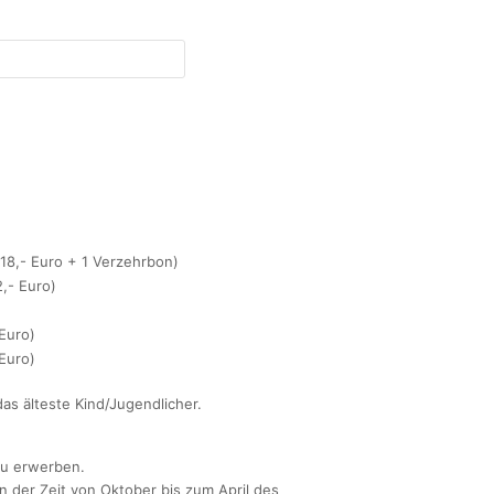
318,- Euro + 1 Verzehrbon)
,- Euro)
 Euro)
 Euro)
das älteste Kind/Jugendlicher.
 zu erwerben.
n der Zeit von Oktober bis zum April des