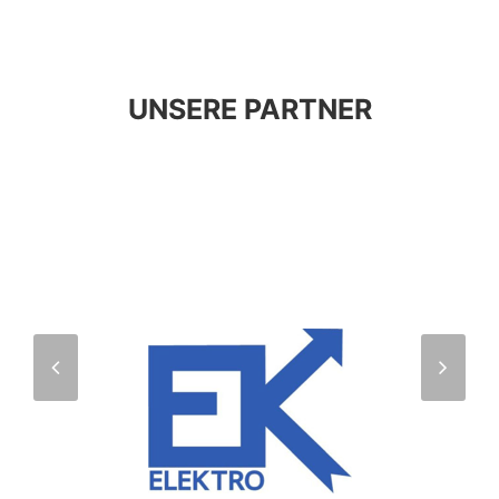
UNSERE PARTNER
previous
next
slide
slide